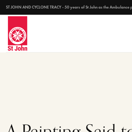
ST JOHN AND CYCLONE TRACY - 50 years of St John as the Ambulance pro
A Painting Said t